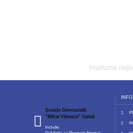
Platforma națio
INFO
Școala Gimnazială
P
"Mihai Viteazul" Galați
R
Include:
Grădiniṭa cu Program Normal