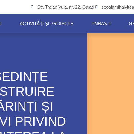
Str. Traian Vuia, nr. 22, Galați
scoalamihaivit
I
ACTIVITĂȚI ȘI PROIECTE
PNRAS II
G
ȘEDINȚE
NSTRUIRE
ĂRINȚI ȘI
VI PRIVIND