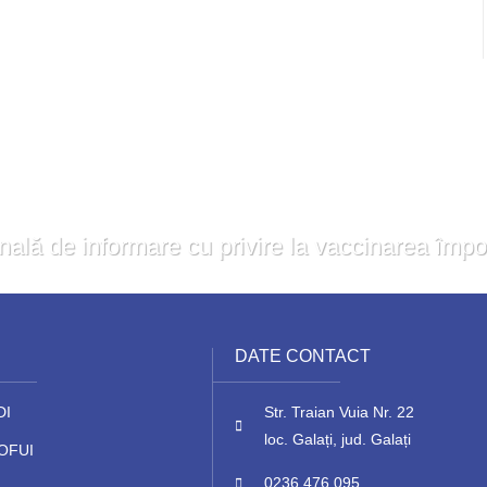
nală de informare cu privire la vaccinarea îm
DATE CONTACT
DI
Str. Traian Vuia Nr. 22
loc. Galați, jud. Galați
OFUI
0236 476 095