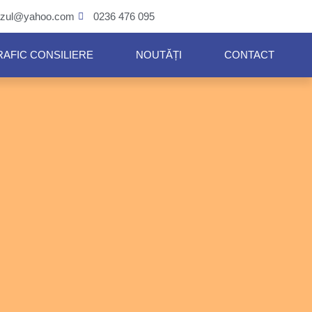
eazul@yahoo.com
0236 476 095
RAFIC CONSILIERE
NOUTĂȚI
CONTACT