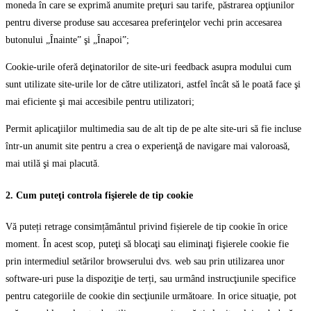
moneda în care se exprimă anumite preţuri sau tarife, păstrarea opţiunilor
pentru diverse produse sau accesarea preferinţelor vechi prin accesarea
butonului „Înainte” şi „Înapoi”;
Cookie-urile oferă deţinatorilor de site-uri feedback asupra modului cum
sunt utilizate site-urile lor de către utilizatori, astfel încât să le poată face şi
mai eficiente şi mai accesibile pentru utilizatori;
Permit aplicaţiilor multimedia sau de alt tip de pe alte site-uri să fie incluse
într-un anumit site pentru a crea o experienţă de navigare mai valoroasă,
mai utilă şi mai placută.
2. Cum puteţi controla fişierele de tip cookie
Vă puteți retrage consimțământul privind fișierele de tip cookie în orice
moment. În acest scop, puteţi să blocaţi sau eliminaţi fişierele cookie fie
prin intermediul setărilor browserului dvs. web sau prin utilizarea unor
software-uri puse la dispoziţie de terți, sau urmând instrucţiunile specifice
pentru categoriile de cookie din secţiunile următoare. In orice situaţie, pot