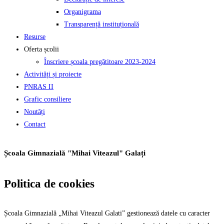
Organigrama
Transparență instituțională
Resurse
Oferta școlii
Înscriere școala pregătitoare 2023-2024
Activități și proiecte
PNRAS II
Grafic consiliere
Noutăți
Contact
Școala Gimnazială "Mihai Viteazul" Galați
Politica de cookies
Școala Gimnazială „Mihai Viteazul Galati” gestionează datele cu caracter