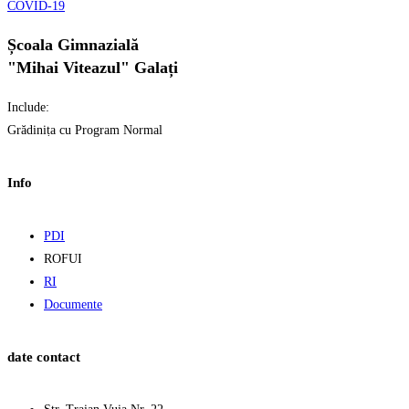
COVID-19
Școala Gimnazială
"Mihai Viteazul" Galați
Include:
Grădiniṭa cu Program Normal
Info
PDI
ROFUI
RI
Documente
date contact