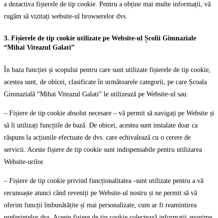
a dezactiva fișierele de tip cookie. Pentru a obține mai multe informații, vă
rugăm să vizitați website-ul browserelor dvs.
3. Fișierele de tip cookie utilizate pe Website-ul Școlii Gimnaziale
“Mihai Viteazul Galati”
În baza funcției și scopului pentru care sunt utilizate fișierele de tip cookie,
acestea sunt, de obicei, clasificate în următoarele categorii, pe care Școala
Gimnazială “Mihai Viteazul Galati” le utilizează pe Website-ul sau:
– Fișiere de tip cookie absolut necesare – vă permit să navigați pe Website și
să îi utilizați funcțiile de bază. De obicei, acestea sunt instalate doar ca
răspuns la acțiunile efectuate de dvs. care echivalează cu o cerere de
servicii. Aceste fișiere de tip cookie sunt indispensabile pentru utilizarea
Website-urilor.
– Fișiere de tip cookie privind funcționalitatea -sunt utilizate pentru a vă
recunoaște atunci când reveniți pe Website-ul nostru și ne permit să vă
oferim funcții îmbunătățite și mai personalizate, cum ar fi reamintirea
preferințelor dvs. Aceste fișiere de tip cookie colectează informații anonime