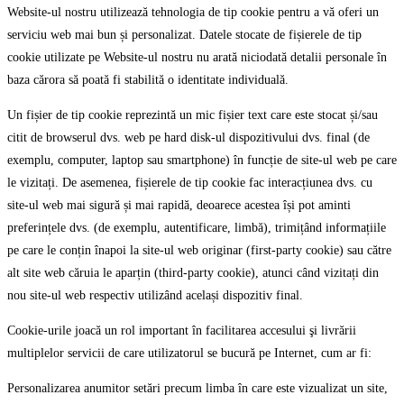
Website-ul nostru utilizează tehnologia de tip cookie pentru a vă oferi un
serviciu web mai bun și personalizat. Datele stocate de fișierele de tip
cookie utilizate pe Website-ul nostru nu arată niciodată detalii personale în
baza cărora să poată fi stabilită o identitate individuală.
Un fișier de tip cookie reprezintă un mic fișier text care este stocat și/sau
citit de browserul dvs. web pe hard disk-ul dispozitivului dvs. final (de
exemplu, computer, laptop sau smartphone) în funcție de site-ul web pe care
le vizitați. De asemenea, fișierele de tip cookie fac interacțiunea dvs. cu
site-ul web mai sigură și mai rapidă, deoarece acestea își pot aminti
preferințele dvs. (de exemplu, autentificare, limbă), trimițând informațiile
pe care le conțin înapoi la site-ul web originar (first-party cookie) sau către
alt site web căruia le aparțin (third-party cookie), atunci când vizitați din
nou site-ul web respectiv utilizând același dispozitiv final.
Cookie-urile joacă un rol important în facilitarea accesului şi livrării
multiplelor servicii de care utilizatorul se bucură pe Internet, cum ar fi:
Personalizarea anumitor setări precum limba în care este vizualizat un site,