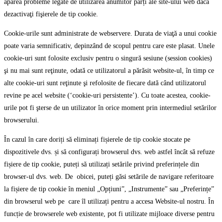
apărea probleme legate de utilizarea anumitor părți ale site-ului web dacă
dezactivaţi fişierele de tip cookie.
Cookie-urile sunt administrate de webservere. Durata de viaţă a unui cookie
poate varia semnificativ, depinzând de scopul pentru care este plasat. Unele
cookie-uri sunt folosite exclusiv pentru o singură sesiune (session cookies)
şi nu mai sunt reţinute, odată ce utilizatorul a părăsit website-ul, în timp ce
alte cookie-uri sunt reţinute şi refolosite de fiecare dată când utilizatorul
revine pe acel website (‘cookie-uri persistente’). Cu toate acestea, cookie-
urile pot fi şterse de un utilizator în orice moment prin intermediul setărilor
browserului.
În cazul în care doriți să eliminați fișierele de tip cookie stocate pe
dispozitivele dvs. și să configurați browserul dvs. web astfel încât să refuze
fișiere de tip cookie, puteți să utilizați setările privind preferințele din
browser-ul dvs. web. De obicei, puteți găsi setările de navigare referitoare
la fișiere de tip cookie în meniul „Opțiuni”, „Instrumente” sau „Preferințe”
din browserul web pe care îl utilizați pentru a accesa Website-ul nostru. În
funcție de browserele web existente, pot fi utilizate mijloace diverse pentru