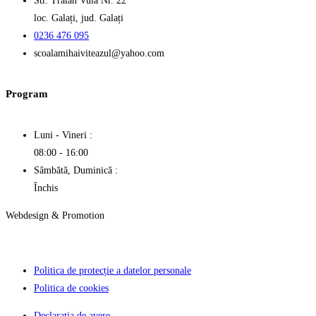
Str. Traian Vuia Nr. 22
loc. Galați, jud. Galați
0236 476 095
scoalamihaiviteazul
@
yahoo
.
com
Program
Luni - Vineri :
08:00 - 16:00
Sâmbătă, Duminică :
Închis
Webdesign & Promotion
Politica de protecție a datelor personale
Politica de cookies
Declarația de avere