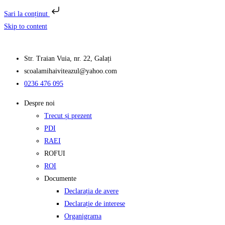
Sari la conținut
Skip to content
Str. Traian Vuia, nr. 22, Galați
scoalamihaiviteazul@yahoo.com
0236 476 095
Despre noi
Trecut și prezent
PDI
RAEI
ROFUI
ROI
Documente
Declarația de avere
Declarație de interese
Organigrama