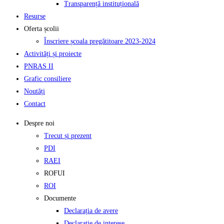
Transparență instituțională
Resurse
Oferta școlii
Înscriere școala pregătitoare 2023-2024
Activități și proiecte
PNRAS II
Grafic consiliere
Noutăți
Contact
Despre noi
Trecut și prezent
PDI
RAEI
ROFUI
ROI
Documente
Declarația de avere
Declarație de interese