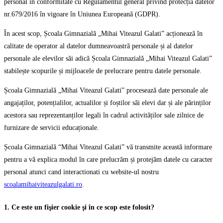
personal în conformitate cu Regulamentul general privind protecția datelor
nr.679/2016 în vigoare în Uniunea Europeană (GDPR).
În acest scop, Școala Gimnazială „Mihai Viteazul Galati” acționează în
calitate de operator al datelor dumneavoastră personale și al datelor
personale ale elevilor săi adică Școala Gimnazială „Mihai Viteazul Galati”
stabilește scopurile și mijloacele de prelucrare pentru datele personale.
Școala Gimnazială „Mihai Viteazul Galati” procesează date personale ale
angajaților, potențialilor, actualilor și foștilor săi elevi dar și ale părinților
acestora sau reprezentanților legali în cadrul activităților sale zilnice de
furnizare de servicii educaționale.
Școala Gimnazială “Mihai Viteazul Galati” vă transmite această informare
pentru a vă explica modul în care prelucrăm și protejăm datele cu caracter
personal atunci cand interactionati cu website-ul nostru
scoalamihaiviteazulgalati.ro
.
1. Ce este un fişier cookie şi în ce scop este folosit?