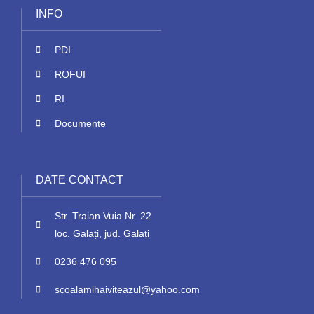
INFO
PDI
ROFUI
RI
Documente
DATE CONTACT
Str. Traian Vuia Nr. 22
loc. Galați, jud. Galați
0236 476 095
scoalamihaiviteazul
@
yahoo
.
com