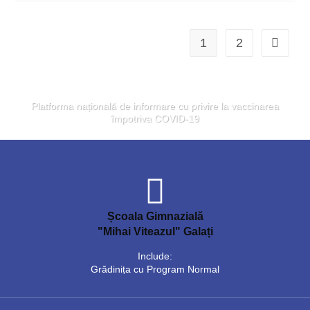
1
2
Platforma națională de informare cu privire la vaccinarea
împotriva COVID-19
Școala Gimnazială
"Mihai Viteazul" Galați
Include:
Grădiniṭa cu Program Normal